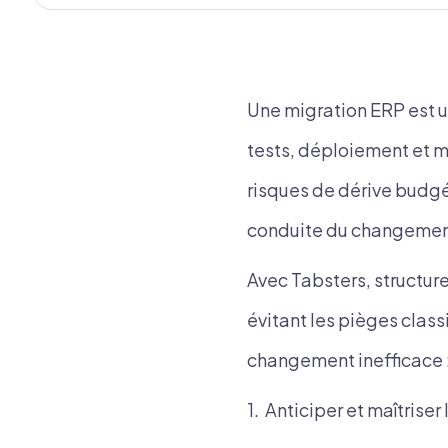
Une migration ERP est un
tests, déploiement et 
risques de dérive budgét
conduite du changemen
Avec Tabsters, structur
évitant les pièges class
changement inefficace 
1. Anticiper et maîtrise