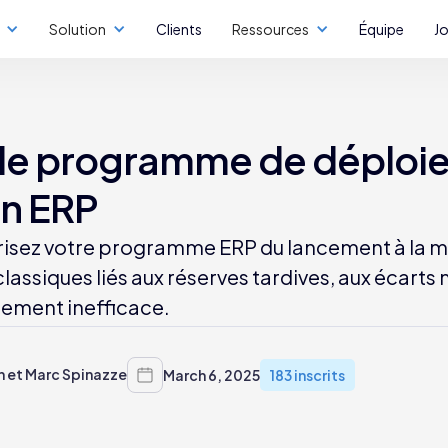
Solution
Clients
Ressources
Équipe
J
 de programme de déploi
on ERP
urisez votre programme ERP du lancement à la 
lassiques liés aux réserves tardives, aux écarts ma
ement inefficace.
n et Marc Spinazze
March 6, 2025
183 inscrits