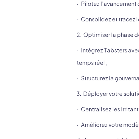
· Pilotez l’avancement d
· Consolidez et tracez l
2. Optimiser la phase de
· Intégrez Tabsters avec 
temps réel ;
· Structurez la gouverna
3. Déployer votre solut
· Centralisez les irritan
· Améliorez votre modèle