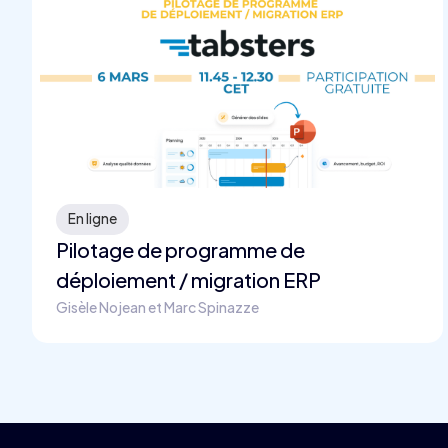
En ligne
Pilotage de programme de
déploiement / migration ERP
Gisèle Nojean et Marc Spinazze