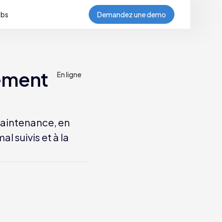
obs
Demandez une demo
ement
En ligne
maintenance, en
l suivis et à la