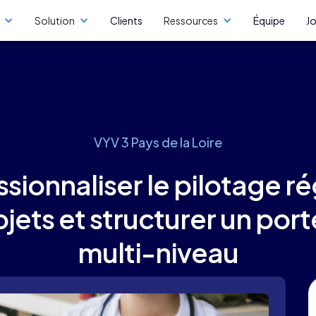
Solution
Clients
Ressources
Équipe
J
VYV 3 Pays de la Loire
sionnaliser le pilotage r
jets et structurer un port
multi-niveau