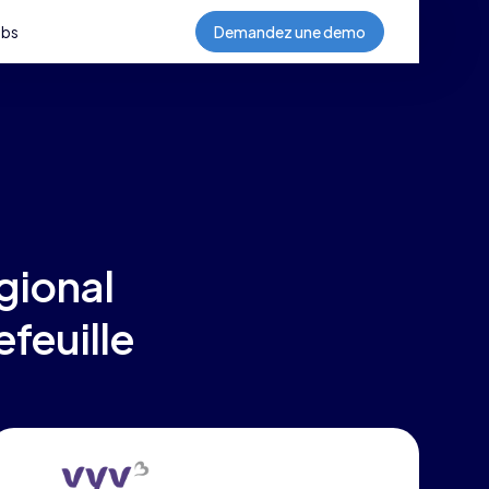
obs
Demandez une demo
égional
efeuille