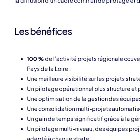
la diffusion d’un cadre commun de pilotage et 
Les bénéfices
100 %
de l’activité projets régionale couver
Pays de la Loire ;
Une meilleure visibilité sur les projets strat
Un pilotage opérationnel plus structuré et p
Une optimisation de la gestion des équipes,
Une consolidation multi-projets automatisé
Un gain de temps significatif grâce à la g
Un pilotage multi-niveau, des équipes pro
adapté à chaque strate.