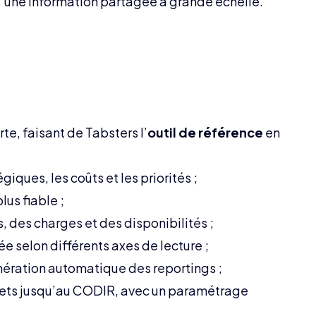
d’une information partagée à grande échelle.
te, faisant de Tabsters l’
outil de référence
en
égiques, les coûts et les priorités ;
lus fiable ;
 des charges et des disponibilités ;
e selon différents axes de lecture ;
énération automatique des reportings ;
jets jusqu’au CODIR, avec un paramétrage