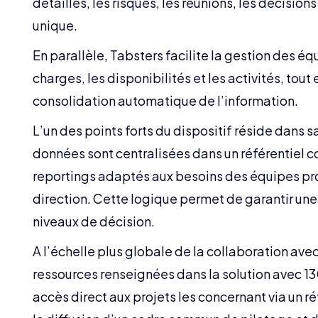
détaillés, les risques, les réunions, les décisio
unique.
En parallèle, Tabsters facilite la gestion des é
charges, les disponibilités et les activités, tout
consolidation automatique de l’information.
L’un des points forts du dispositif réside dans s
données sont centralisées dans un référentiel c
reportings adaptés aux besoins des équipes pr
direction. Cette logique permet de garantir une 
niveaux de décision.
A l’échelle plus globale de la collaboration av
ressources renseignées dans la solution avec 13
accès direct aux projets les concernant via un r