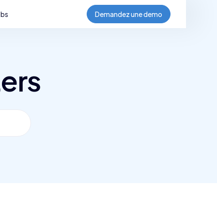
obs
Demandez une demo
ers