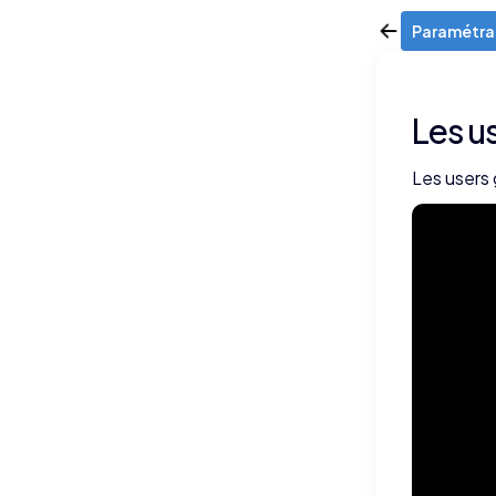
Paramétrag
Les u
Les users 