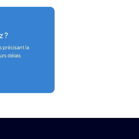
z ?
 précisant la
rs délais.