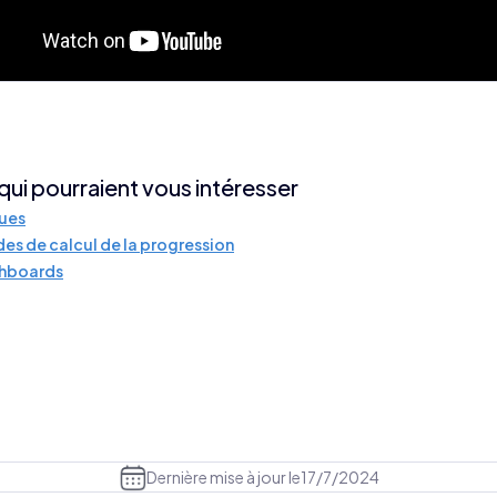
 qui pourraient vous intéresser
ques
es de calcul de la progression
shboards
Dernière mise à jour le
17/7/2024