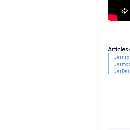
Articles
Les ris
Les mod
Les Da