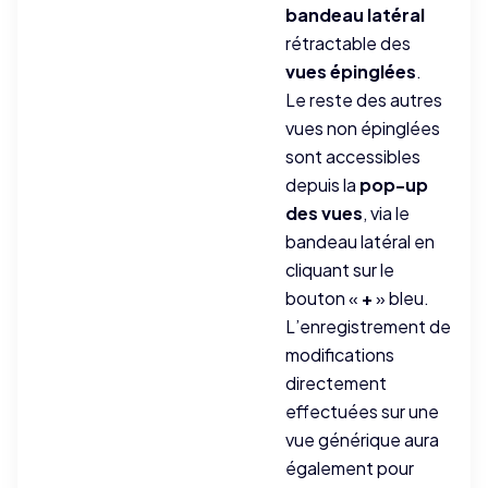
bandeau latéral
rétractable des
vues épinglées
.
Le reste des autres
vues non épinglées
sont accessibles
depuis la
pop-up
des vues
, via le
bandeau latéral en
cliquant sur le
bouton «
+
» bleu.
L’enregistrement de
modifications
directement
effectuées sur une
vue générique aura
également pour