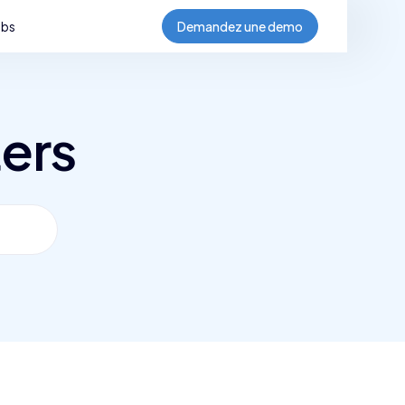
obs
Demandez une demo
ers