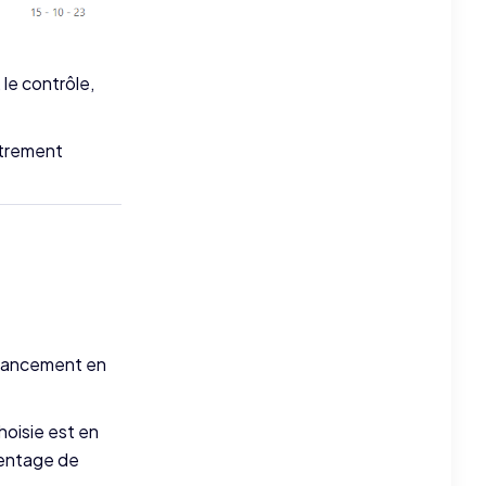
 le contrôle,
strement
’avancement en
hoisie est en
centage de