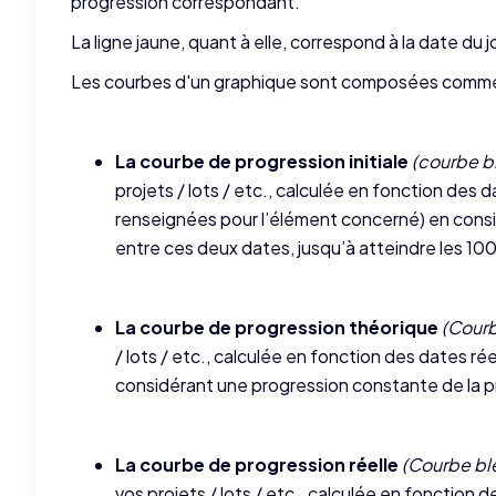
progression correspondant.
La ligne jaune, quant à elle, correspond à la date du j
Les courbes d'un graphique sont composées comme 
La courbe de progression initiale
(courbe bl
projets / lots / etc., calculée en fonction des 
renseignées pour l’élément concerné) en consi
entre ces deux dates, jusqu’à atteindre les 10
La courbe de progression théorique
(Courb
/ lots / etc., calculée en fonction des dates r
considérant une progression constante de la p
La courbe de progression réelle
(Courbe bl
vos projets / lots / etc., calculée en fonction 