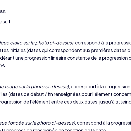
our.
suit :
eue claire sur la photo ci-dessus)
, correspond à la progressi
dates initiales (dates qui correspondent aux premières dates d
dérant une progression linéaire constante de la progression 
0%.
e rouge sur la photo ci-dessus)
, correspond à la progression
éelles (dates de début / fin renseignées pour l’élément concer
rogression de l’élément entre ces deux dates, jusqu’à attein
eue foncée sur la photo ci-dessus)
, correspond à la progress
de la progression renseignée en fonction de la date.