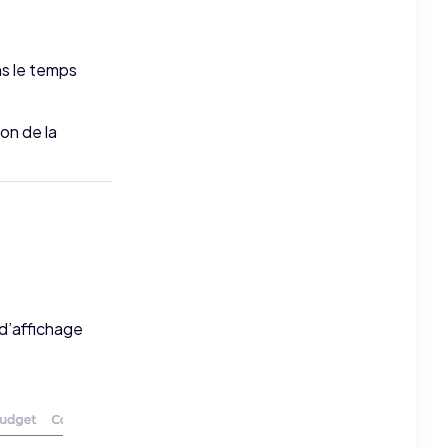
ns le temps
on de la
 d’affichage