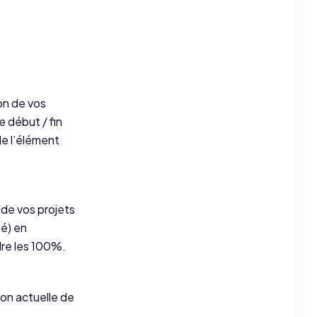
on de vos
e début / fin
de l’élément
 de vos projets
né) en
dre les 100%.
ion actuelle de