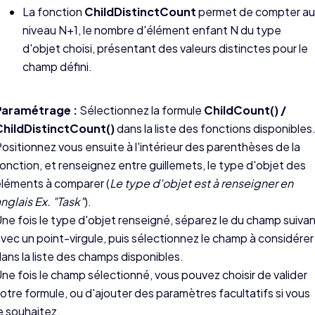
La fonction
ChildDistinctCount
permet de compter au
niveau N+1, le nombre d'élément enfant N du type
d'objet choisi, présentant des valeurs distinctes pour le
champ défini.
Paramétrage :
Sélectionnez la formule
ChildCount() /
ChildDistinctCount()
dans la liste des fonctions disponibles
ositionnez vous ensuite à l'intérieur des parenthèses de la
onction, et renseignez entre guillemets, le type d'objet des
léments à comparer (
Le type d'objet est à renseigner en
nglais Ex. "Task"
).
ne fois le type d'objet renseigné, séparez le du champ suiva
vec un point-virgule, puis sélectionnez le champ à considérer
ans la liste des champs disponibles.
ne fois le champ sélectionné, vous pouvez choisir de valider
otre formule, ou d'ajouter des paramètres facultatifs si vous
e souhaitez.