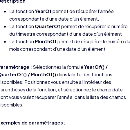
Description
:
La fonction
YearOf
permet de récupérer l'année
correspondante d'une date d'un élément.
La fonction
QuarterOf
permet de récupérer le numéro
du trimestre correspondant d'une date d'un élément
La fonction
MonthOf
permet de récupérer le numéro d
mois correspondant d'une date d'un élément
Paramétrage :
Sélectionnez la formule
YearOf() /
QuarterOf() / MonthOf()
dans la liste des fonctions
isponibles. Positionnez vous ensuite à l'intérieur des
arenthèses de la fonction, et sélectionnez le champ date
ont vous voulez récupérer l'année, dans la liste des champs
isponibles.
Exemples de paramétrages
: