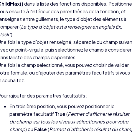
ChildMax()
dans la liste des fonctions disponibles. Positionn
ous ensuite à l'intérieur des parenthèses de la fonction, et
enseignez entre guillemets, le type d'objet des éléments à
omparer (
Le type d'objet est à renseigner en anglais Ex.
Task"
).
ne fois le type d'objet renseigné, séparez le du champ suiva
vec un point-virgule, puis sélectionnez le champ à considérer
ans la liste des champs disponibles.
ne fois le champ sélectionné, vous pouvez choisir de valider
otre formule, ou d'ajouter des paramètres facultatifs si vous
e souhaitez.
our rajouter des paramètres facultatifs :
En troisième position, vous pouvez positionner le
paramètre facultatif
True
(
Permet d'afficher le résultat
du champ sur tous les niveaux sélectionnés pour votre
champ
) ou
False
(
Permet d'afficher le résultat du cha