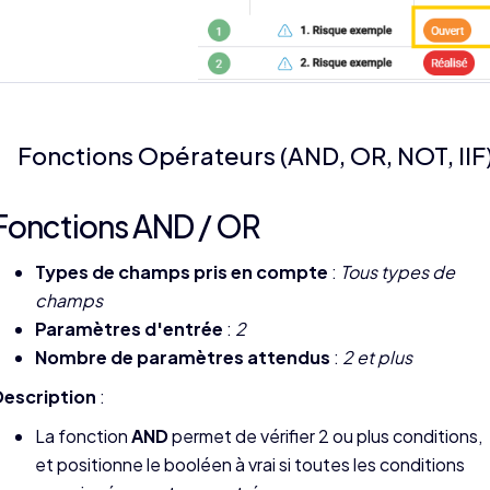
Fonctions Opérateurs (AND, OR, NOT, IIF
Fonctions AND / OR
Types de champs pris en compte
:
Tous types de
champs
Paramètres d'entrée
:
2
Nombre de paramètres attendus
:
2 et plus
Description
:
La fonction
AND
permet de vérifier 2 ou plus conditions,
et positionne le booléen à vrai si toutes les conditions