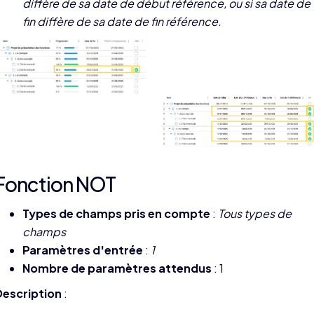
diffère de sa date de début référence, ou si sa date de
fin diffère de sa date de fin référence.
Fonction NOT
Types de champs pris en compte
:
Tous types de
champs
Paramètres d'entrée
:
1
Nombre de paramètres attendus
: 1
Description
: