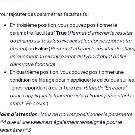
our rajouter des paramètres facultatifs :
En troisième position, vous pouvez positionner le
paramètre facultatif
True
(
Permet d'afficher le résultat
du champ sur tous les niveaux sélectionnés pour votre
champ
) ou
False
(
Permet d'afficher le résultat du cha
uniquement au niveau parent du type d'objet défini
dans votre fonction
)
En quatrième position, vous pouvez positionner une
condition de filtrage pour n'appliquer le calcul que sur les
lignes répondant à ce critère (
Ex. [Statut]="En cours"
pour n'appliquer la fonction qu'aux lignes présentant le
statut "En cours"
)
oint d'attention
: Vous ne pouvez positionner le paramètre
°4 que si une valeur est également renseignée pour le
paramètre n°3