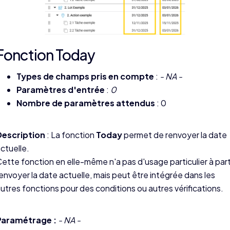
Fonction Today
Types de champs pris en compte
:
- NA -
Paramètres d'entrée
:
0
Nombre de paramètres attendus
: 0
Description
: La fonction
Today
permet de renvoyer la date
ctuelle.
ette fonction en elle-même n'a pas d'usage particulier à par
envoyer la date actuelle, mais peut être intégrée dans les
utres fonctions pour des conditions ou autres vérifications.
Paramétrage :
- NA -