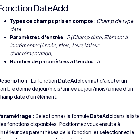
Fonction DateAdd
Types de champs pris en compte
:
Champ de type
date
Paramètres d'entrée
:
3 (Champ date, Elément à
incrémenter (Année, Mois, Jour), Valeur
d'incrémentation)
Nombre de paramètres attendus
: 3
Description
: La fonction
DateAdd
permet d'ajouter un
ombre donné de jour/mois/année au jour/mois/année d'un
champ date d'un élément.
Paramétrage :
Sélectionnez la formule
DateAdd
dans la list
es fonctions disponibles. Positionnez vous ensuite à
'intérieur des parenthèses de la fonction, et sélectionnez le