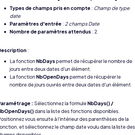
Types de champs pris en compte
:
Champ de type
date
Paramètres d'entrée
:
2 champs Date
Nombre de paramètres attendus
: 2
Description
:
La fonction
NbDays
permet de récupérer le nombre de
jours entre deux dates d'un élément.
La fonction
NbOpenDays
permet de récupérer le
nombre de jours ouvrés entre deux dates d'un élément
Paramétrage :
Sélectionnez la formule
NbDays() /
NbOpenDays()
dans la liste des fonctions disponibles.
ositionnez vous ensuite à l'intérieur des parenthèses de la
onction, et sélectionnez le champ date voulu dans la liste des
hamps disponibles.