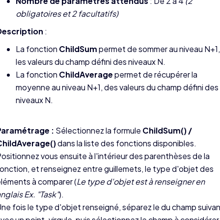
Nombre de paramètres attendus
: De 2 à 4
(2
obligatoires et 2 facultatifs)
Description
:
La fonction
ChildSum
permet de sommer au niveau N+1,
les valeurs du champ défini des niveaux N.
La fonction
ChildAverage
permet de récupérer la
moyenne au niveau N+1, des valeurs du champ défini des
niveaux N.
Paramétrage :
Sélectionnez la formule
ChildSum() /
ChildAverage()
dans la liste des fonctions disponibles.
ositionnez vous ensuite à l'intérieur des parenthèses de la
onction, et renseignez entre guillemets, le type d'objet des
léments à comparer (
Le type d'objet est à renseigner en
nglais Ex. "Task"
).
ne fois le type d'objet renseigné, séparez le du champ suiva
vec un point-virgule, puis sélectionnez le champ à considérer