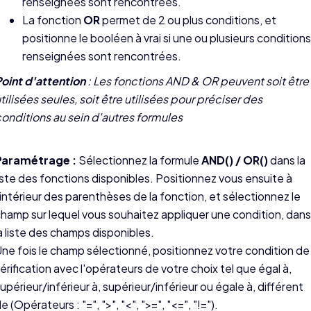
renseignées sont rencontrées.
La fonction
OR
permet de 2 ou plus conditions, et
positionne le booléen à vrai si une ou plusieurs conditions
renseignées sont rencontrées.
oint d'attention
: Les fonctions AND & OR peuvent soit être
tilisées seules, soit être utilisées pour préciser des
onditions au sein d'autres formules
Paramétrage :
Sélectionnez la formule
AND() / OR()
dans la
iste des fonctions disponibles. Positionnez vous ensuite à
'intérieur des parenthèses de la fonction, et sélectionnez le
hamp sur lequel vous souhaitez appliquer une condition, dans
a liste des champs disponibles.
ne fois le champ sélectionné, positionnez votre condition de
érification avec l'opérateurs de votre choix tel que égal à,
upérieur/inférieur à, supérieur/inférieur ou égale à, différent
e (Opérateurs : "=", ">", "<", ">=", "<=", "!=").