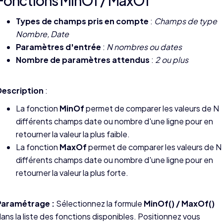
Fonctions MinOf / MaxOf
Types de champs pris en compte
:
Champs de type
Nombre, Date
Paramètres d'entrée
:
N nombres ou dates
Nombre de paramètres attendus
:
2 ou plus
Description
:
La fonction
MinOf
permet de comparer les valeurs de N
différents champs date ou nombre d'une ligne pour en
retourner la valeur la plus faible.
La fonction
MaxOf
permet de comparer les valeurs de N
différents champs date ou nombre d'une ligne pour en
retourner la valeur la plus forte.
Paramétrage :
Sélectionnez la formule
MinOf() / MaxOf()
ans la liste des fonctions disponibles. Positionnez vous