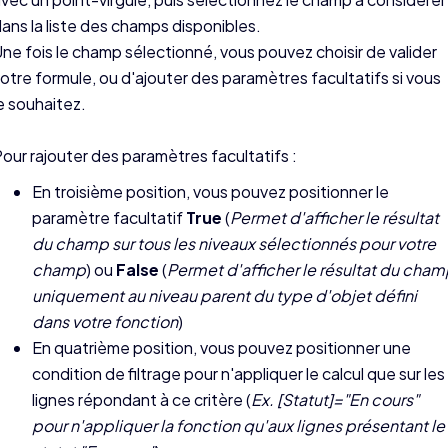
ans la liste des champs disponibles.
ne fois le champ sélectionné, vous pouvez choisir de valider
otre formule, ou d'ajouter des paramètres facultatifs si vous
e souhaitez.
our rajouter des paramètres facultatifs :
En troisième position, vous pouvez positionner le
paramètre facultatif
True
(
Permet d'afficher le résultat
du champ sur tous les niveaux sélectionnés pour votre
champ
) ou
False
(
Permet d'afficher le résultat du cha
uniquement au niveau parent du type d'objet défini
dans votre fonction
)
En quatrième position, vous pouvez positionner une
condition de filtrage pour n'appliquer le calcul que sur les
lignes répondant à ce critère (
Ex. [Statut]="En cours"
pour n'appliquer la fonction qu'aux lignes présentant le