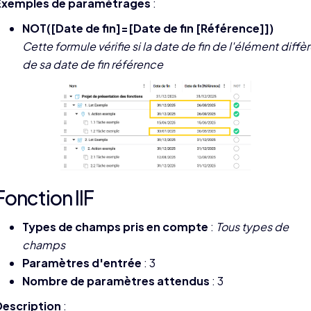
Exemples de paramétrages
:
NOT([Date de fin]=[Date de fin [Référence]])
Cette formule vérifie si la date de fin de l'élément diffè
de sa date de fin référence
Fonction IIF
Types de champs pris en compte
:
Tous types de
champs
Paramètres d'entrée
: 3
Nombre de paramètres attendus
: 3
Description
: