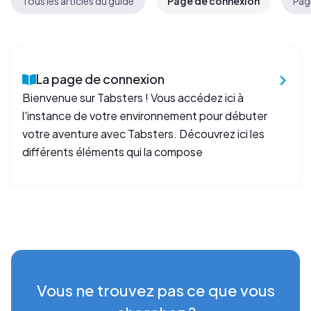
Tous les articles du guide
Page de connexion
Pag
La page de connexion
Bienvenue sur Tabsters ! Vous accédez ici à
l'instance de votre environnement pour débuter
votre aventure avec Tabsters. Découvrez ici les
différents éléments qui la compose
Vous ne trouvez pas ce que vous