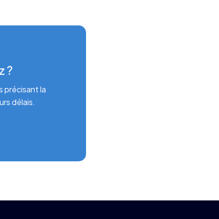
z ?
 précisant la
rs délais.