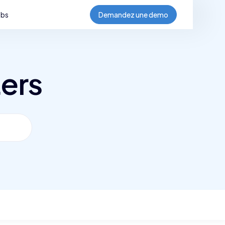
obs
Demandez une demo
ers