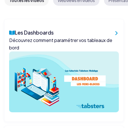
Toutes les vidéos
Webviews en vidéos
Présentat
Les Dashboards
Découvrez comment paramétrer vos tableaux de
bord